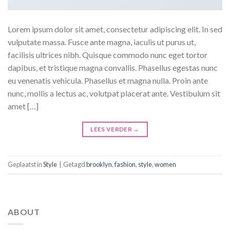
Lorem ipsum dolor sit amet, consectetur adipiscing elit. In sed
vulputate massa. Fusce ante magna, iaculis ut purus ut,
facilisis ultrices nibh. Quisque commodo nunc eget tortor
dapibus, et tristique magna convallis. Phasellus egestas nunc
eu venenatis vehicula. Phasellus et magna nulla. Proin ante
nunc, mollis a lectus ac, volutpat placerat ante. Vestibulum sit
amet […]
LEES VERDER
→
Geplaatst in
Style
|
Getagd
brooklyn
,
fashion
,
style
,
women
ABOUT