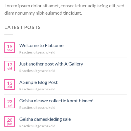
Lorem ipsum dolor sit amet, consectetuer adipiscing elit, sed
diam nonummy nibh euismod tincidunt.
LATEST POSTS
Welcome to Flatsome
19
nov
voor
Reacties uitgeschakeld
Welcome
to
Just another post with A Gallery
13
Flatsome
okt
voor
Reacties uitgeschakeld
Just
another
A Simple Blog Post
13
post
okt
voor
Reacties uitgeschakeld
with
A
A
Simple
Geisha nieuwe collectie komt binnen!
Gallery
23
Blog
jul
voor
Reacties uitgeschakeld
Post
Geisha
nieuwe
Geisha dameskleding sale
20
collectie
jun
voor
Reacties uitgeschakeld
komt
Geisha