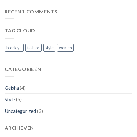
binnen!
dameskleding
sale
RECENT COMMENTS
TAG CLOUD
brooklyn
fashion
style
women
CATEGORIEËN
Geisha
(4)
Style
(5)
Uncategorized
(3)
ARCHIEVEN