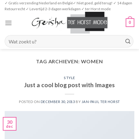
Skip
✓ Gratis verzending Nederland en België✓ Niet goed, geld terug! ✓ 14 dagen
Retourrecht ✓ Levertijd 2-3 dagen werkdagen ✓ ter Horst mode
to
content
0
Zoeken
naar:
TAG ARCHIEVEN:
WOMEN
STYLE
Just a cool blog post with Images
POSTED ON
DECEMBER 30, 2013
BY
JAN-PAUL TER HORST
30
dec