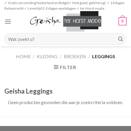
Skip
✓ Gratis verzending Nederland en België✓ Niet goed, geld terug! ✓ 14 dagen
Retourrecht ✓ Levertijd 2-3 dagen werkdagen ✓ ter Horst mode
to
content
0
Zoeken
naar:
HOME
/
KLEDING
/
BROEKEN
/
LEGGINGS
FILTER
Geisha Leggings
Geen producten gevonden die aan je zoekcriteria voldoen.