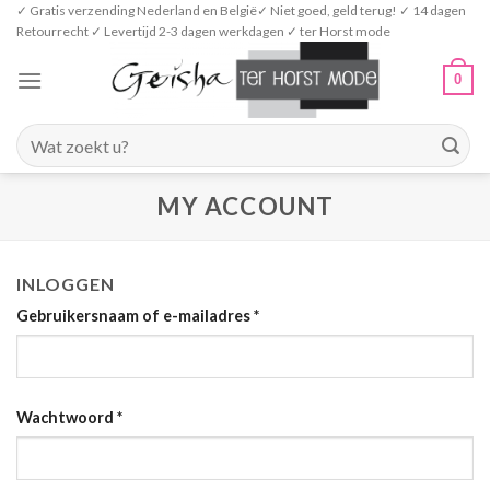
Skip
✓ Gratis verzending Nederland en België✓ Niet goed, geld terug! ✓ 14 dagen
Retourrecht ✓ Levertijd 2-3 dagen werkdagen ✓ ter Horst mode
to
content
0
Zoeken
naar:
MY ACCOUNT
INLOGGEN
Gebruikersnaam of e-mailadres
*
Wachtwoord
*