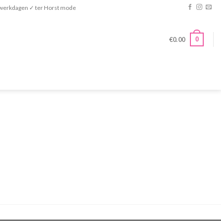
n werkdagen ✓ ter Horst mode
0
€
0.00