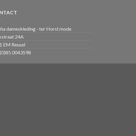
NTACT
sha dameskleding - ter Horst mode
kstraat 24A
1 EM Reusel
(0)85 0043598