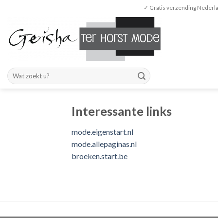
Skip
✓ Gratis verzending Nederla
to
content
Zoeken
naar:
Interessante links
mode.eigenstart.nl
mode.allepaginas.nl
broeken.start.be