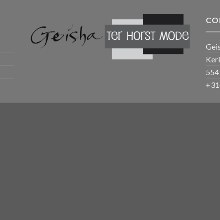
CO
Gei
Ker
554
+31