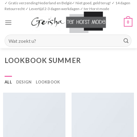
Skip
✓ Gratis verzending Nederland en België✓ Niet goed, geld terug! ✓ 14 dagen
Retourrecht ✓ Levertijd 2-3 dagen werkdagen ✓ ter Horst mode
to
content
0
Zoeken
naar:
LOOKBOOK SUMMER
ALL
DESIGN
LOOKBOOK