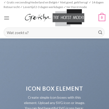
Skip
✓ Gratis verzending Nederland en België✓ Niet goed, geld terug! ✓ 14 dagen
Retourrecht ✓ Levertijd 2-3 dagen werkdagen ✓ ter Horst mode
to
content
0
Zoeken
naar:
ICON BOX ELEMENT
Create simple icon boxes with this
element. Upload any SVG icon or image.
You can find beautiful SVG icons here: